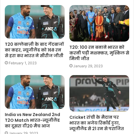
T20 बल्लेबाज़ी के बाद गेंदबाजों
T20: 100 रन बनाने भारत को
का कहर, न्यूजीलैंड को 168 रन
करनी पड़ी मशक्कत, मुश्किल से
से हरा कर भारत ने सीरीज जीती
मिली जीत
February 1, 2023
January 29, 2023
India vs New Zealand 2nd
Cricket रांची के मैदान पर
T2O Match भारत-न्यूजीलैंड
भारत का अजेय रिकॉर्ड टूटा,
का दूसरा टी20 मैच आज
न्यूजीलैंड से 21 रन से पराजित
January 29, 2023