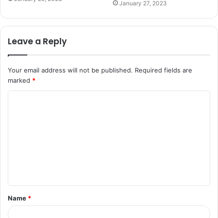
January 27, 2023
Leave a Reply
Your email address will not be published.
Required fields are
marked
*
C
o
m
m
e
n
t
Name
*
*