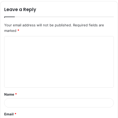
Leave a Reply
Your email address will not be published.
Required fields are
marked
*
C
o
m
m
e
n
t
Name
*
*
Email
*