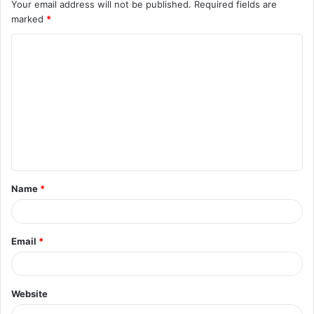
Your email address will not be published.
Required fields are
marked
*
C
o
m
m
e
n
t
Name
*
*
Email
*
Website