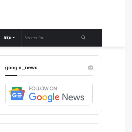
Search
विदेश
for
google_news