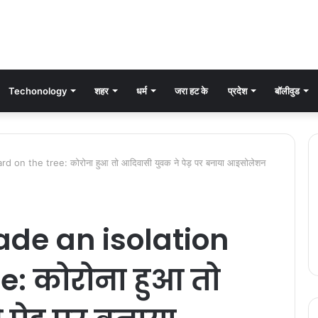
Techonology
शहर
धर्म
जरा हट के
प्रदेश
बॉलीवुड
 on the tree: कोरोना हुआ तो आदिवासी युवक ने पेड़ पर बनाया आइसोलेशन
ade an isolation
e: कोरोना हुआ तो