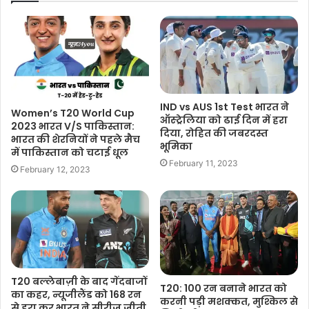
IND vs AUS 1st Test भारत ने
Women’s T20 World Cup
ऑस्ट्रेलिया को ढाई दिन में हरा
2023 भारत V/S पाकिस्तान:
दिया, रोहित की जबरदस्त
भारत की शेरनियों ने पहले मैच
भूमिका
में पाकिस्तान को चटाई धूल
February 11, 2023
February 12, 2023
T20 बल्लेबाज़ी के बाद गेंदबाजों
T20: 100 रन बनाने भारत को
का कहर, न्यूजीलैंड को 168 रन
करनी पड़ी मशक्कत, मुश्किल से
से हरा कर भारत ने सीरीज जीती