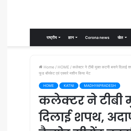
राष्ट्रीय
ज्ञान
Corona news
खेल
Home
/
HOME
/
कलेक्टर ने टीबी मुक्त कटनी बनाने दिलाई श
फूड बॉस्केट एवं एक्सरे मशीन किया भेंट
HOME
KATNI
MADHYAPRADESH
कलेक्टर ने टीबी 
दिलाई शपथ, अदा