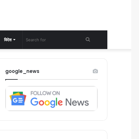
Search
विदेश
for
google_news