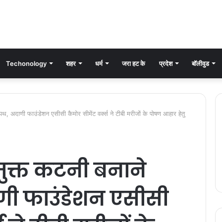
Techonology
शहर
धर्म
जरा हट के
प्रदेश
बॉलीवुड
पथ, अदाणी फाउंडेशन एसीसी कैमोर सीमेंट वर्क्स ने टीबी मरीजों के पोषण आहार हेतु
मुक्त कटनी बनाने
णी फाउंडेशन एसीसी