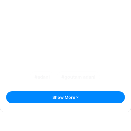
adani
goutam adani
Show More