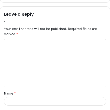
Leave a Reply
Your email address will not be published.
Required fields are
marked
*
C
o
m
m
e
n
t
Name
*
*