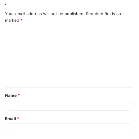
Your email address will not be published.
Required fields are
marked
*
C
o
m
m
e
n
t
Name
*
*
Email
*