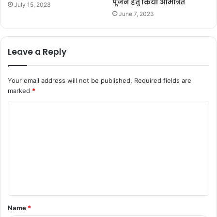
पूजन हेतु किया आमंत्रित
July 15, 2023
June 7, 2023
Leave a Reply
Your email address will not be published.
Required fields are
marked
*
C
o
m
m
e
n
t
Name
*
*