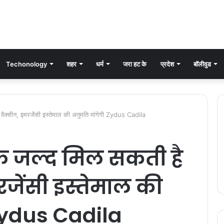
Techonology
शहर
धर्म
जरा हट के
प्रदेश
बॉलीवुड
ैक्सीन, इमरजेंसी इस्तेमाल की अनुमति मांगेगी Zydus Cadila
फ जल्द मिल सकती है
रजेंसी इस्तेमाल की
Zydus Cadila