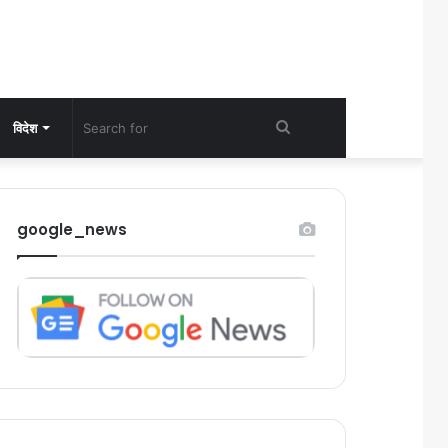
Search
विदेश
for
google_news