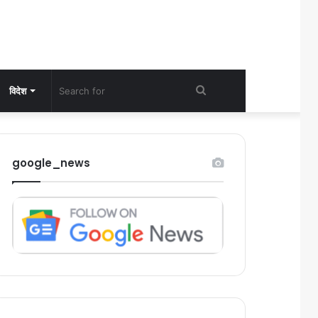
Search
विदेश
for
google_news