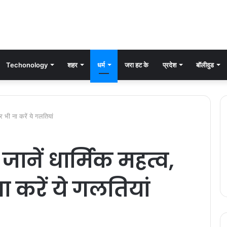
Techonology
शहर
धर्म
जरा हट के
प्रदेश
बॉलीवुड
 भी ना करें ये गलतियां
ानें धार्मिक महत्व,
करें ये गलतियां