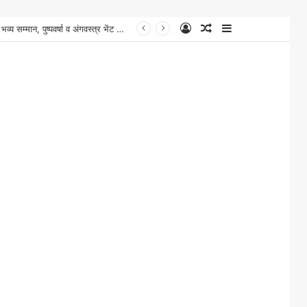
Log
Random
Sidebar
In
Article