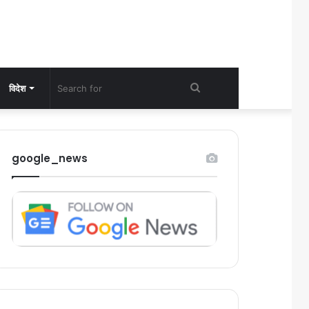
Search
विदेश
for
google_news