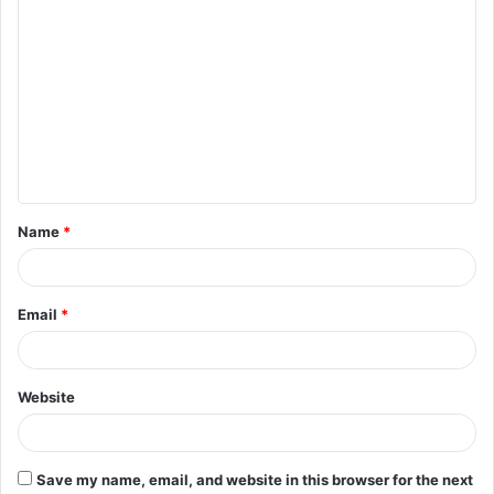
C
o
m
m
e
n
t
Name
*
*
Email
*
Website
Save my name, email, and website in this browser for the next