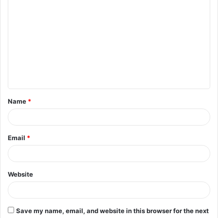
C
o
m
m
e
n
t
Name
*
*
Email
*
Website
Save my name, email, and website in this browser for the next