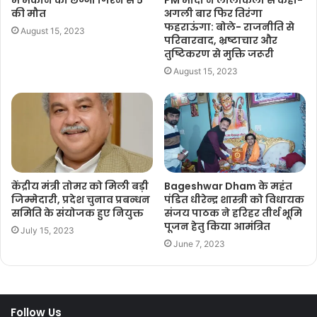
की मौत
अगली बार फिर तिरंगा
फहराऊंगा: बोले- राजनीति से
August 15, 2023
परिवारवाद, भ्रष्टाचार और
तुष्टिकरण से मुक्ति जरूरी
August 15, 2023
केंद्रीय मंत्री तोमर को मिली बड़ी
Bageshwar Dham के महंत
जिम्मेदारी, प्रदेश चुनाव प्रबन्धन
पंडित धीरेन्द्र शास्त्री को विधायक
समिति के संयोजक हुए नियुक्त
संजय पाठक ने हरिहर तीर्थ भूमि
पूजन हेतु किया आमंत्रित
July 15, 2023
June 7, 2023
Follow Us