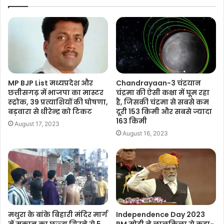
MP BJP List मध्यप्रदेश और
Chandrayaan-3 चंद्रयान
छत्तीसगढ़ में भाजपा का मास्टर
चंद्रमा की ऐसी कक्षा में घूम रहा
स्ट्रोक, 39 प्रत्याशियों की घोषणा,
है, जिसकी चंद्रमा से सबसे कम
बड़वारा से धीरेन्द्र को टिकट
दूरी 153 किमी और सबसे ज्यादा
163 किमी
August 17, 2023
August 16, 2023
मथुरा के बांके बिहारी मंदिर मार्ग
Independence Day 2023
में मकान का छज्जा गिरने से 5
PM मोदी ने लालकिला से कहा-