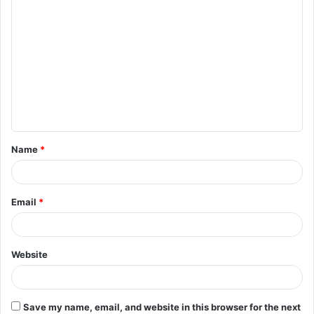
C
o
m
m
e
n
t
Name
*
*
Email
*
Website
Save my name, email, and website in this browser for the next