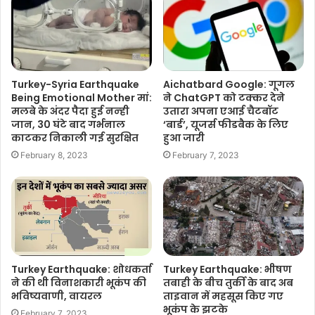
Turkey-Syria Earthquake
Aichatbard Google: गूगल
Being Emotional Mother मां:
ने ChatGPT को टक्कर देने
मलबे के अंदर पैदा हुई नन्‍ही
उतारा अपना एआई चैटबॉट
जान, 30 घंटे बाद गर्भनाल
‘बार्ड’, यूजर्स फीडबैक के लिए
काटकर निकाली गई सुरक्षित
हुआ जारी
February 8, 2023
February 7, 2023
Turkey Earthquake: शोधकर्ता
Turkey Earthquake: भीषण
ने की थी विनाशकारी भूकंप की
तबाही के बीच तुर्की के बाद अब
भविष्यवाणी, वायरल
ताइवान में महसूस किए गए
भूकंप के झटके
February 7, 2023