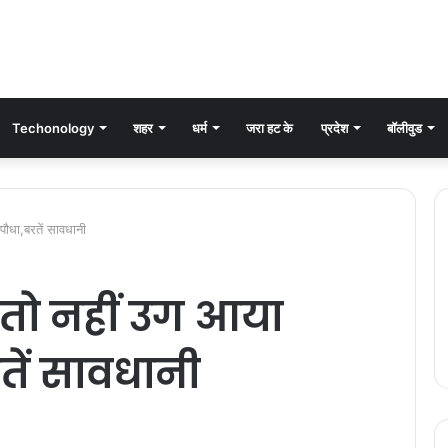
Techonology
शहर
धर्म
जरा हट के
प्रदेश
बॉलीवुड
ौधा,बरतें सावधानी
 तो नहीं उग आया
तें सावधानी