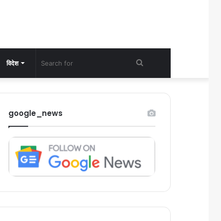
Search
विदेश
for
google_news