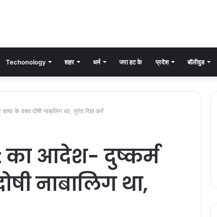
Techonology
शहर
धर्म
जरा हट के
प्रदेश
बॉलीवुड
ा के वक्त दोषी नाबालिग था, तुरंत रिहा करें
ा आदेश- दुष्कर्म
 दोषी नाबालिग था,