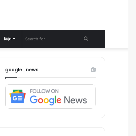
Search
विदेश
for
google_news