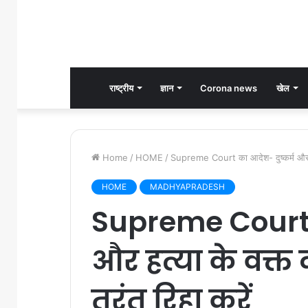
राष्ट्रीय
ज्ञान
Corona news
खेल
Home
/
HOME
/
Supreme Court का आदेश- दुष्कर्म और हत्य
HOME
MADHYAPRADESH
Supreme Court क
और हत्या के वक्त
तुरंत रिहा करें