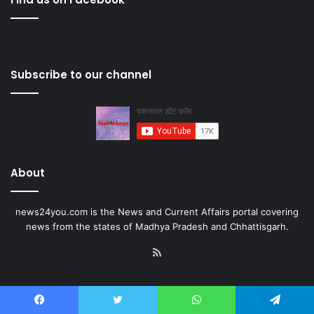
Subscribe to our channel
About
news24you.com is the News and Current Affairs portal covering
news from the states of Madhya Pradesh and Chhattisgarh.
RSS
Facebook
Twitter
WhatsApp
Telegram