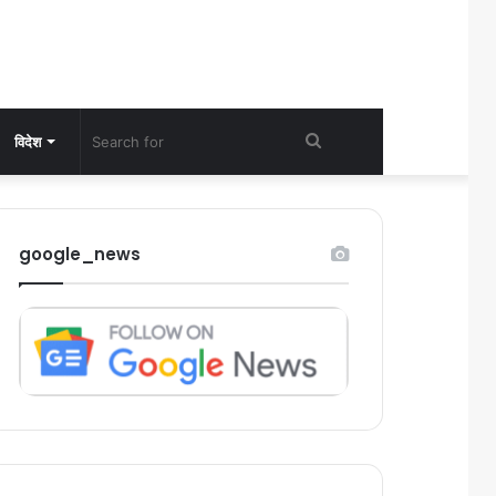
Search
विदेश
for
google_news