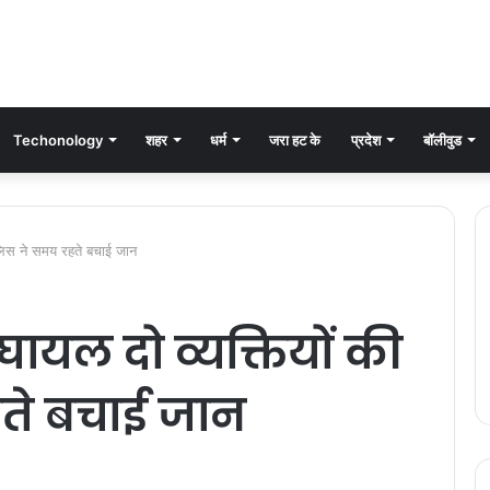
Techonology
शहर
धर्म
जरा हट के
प्रदेश
बॉलीवुड
पुलिस ने समय रहते बचाई जान
 घायल दो व्यक्तियों की
ते बचाई जान