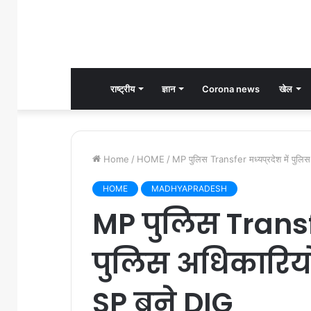
राष्ट्रीय
ज्ञान
Corona news
खेल
Home
/
HOME
/
MP पुलिस Transfer मध्यप्रदेश में पुलि
HOME
MADHYAPRADESH
MP पुलिस Transfer
पुलिस अधिकारियो
SP बने DIG