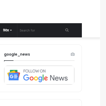
Search
विदेश
for
google_news