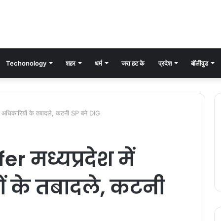
Techonology
शहर
धर्म
जरा हट के
प्रदेश
बॉलीवुड
स अधिकारियों के तबादले, कटनी SP बने DIG
 मध्यप्रदेश में
ं के तबादले, कटनी