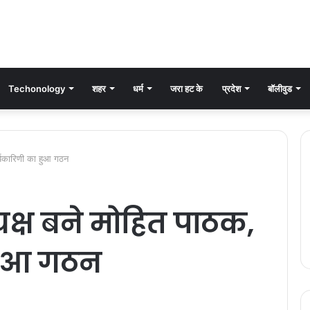
Techonology
शहर
धर्म
जरा हट के
प्रदेश
बॉलीवुड
र्यकारिणी का हुआ गठन
यक्ष बने मोहित पाठक,
 हुआ गठन