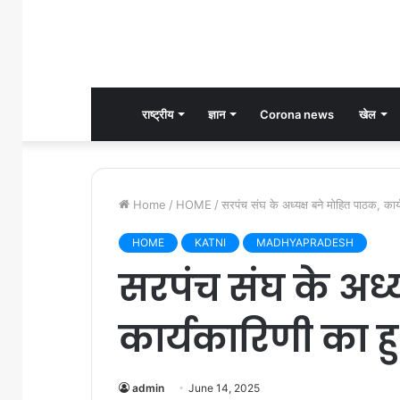
राष्ट्रीय
ज्ञान
Corona news
खेल
Home
/
HOME
/
सरपंच संघ के अध्यक्ष बने मोहित पाठक, का
HOME
KATNI
MADHYAPRADESH
सरपंच संघ के अध्
कार्यकारिणी का
admin
June 14, 2025