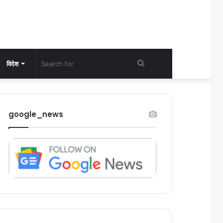
Search
विदेश
for
google_news