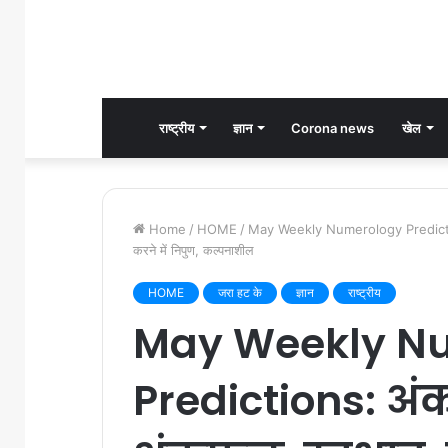
राष्ट्रीय
ज्ञान
Corona news
खेल
Home
/
HOME
/
May Weekly Numerology Predictions
करने में निपुण, कल्पनाशील
HOME
जरा हट के
ज्ञान
राष्ट्रीय
May Weekly N
Predictions: अं