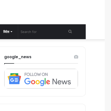
Search
विदेश
for
google_news