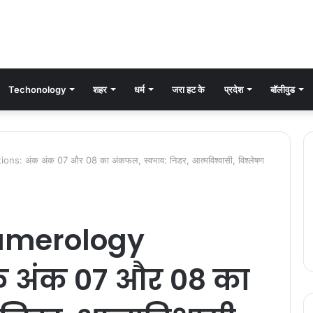
Techonology
शहर
धर्म
जरा हट के
प्रदेश
बॉलीवुड
: अंक अंक 07 और 08 का अंकफल, स्वभाव: निडर, आत्मविश्वासी, विश्लेषण
umerology
क अंक 07 और 08 का