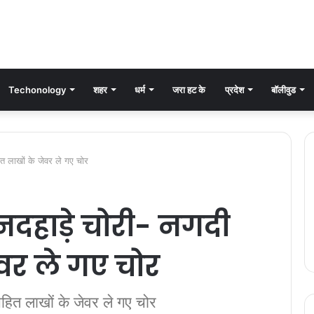
Techonology
शहर
धर्म
जरा हट के
प्रदेश
बॉलीवुड
 लाखों के जेवर ले गए चोर
दहाड़े चोरी- नगदी
वर ले गए चोर
ित लाखों के जेवर ले गए चोर