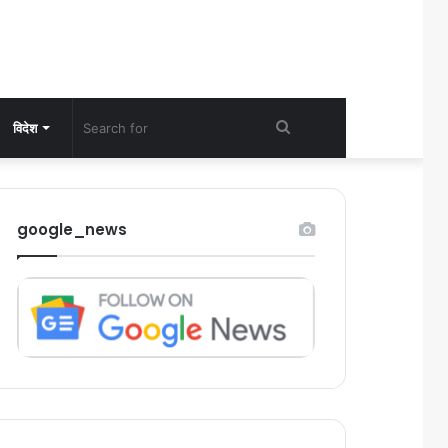
Search
विदेश
for
google_news