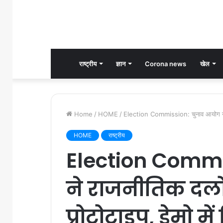
राष्ट्रीय
ज्ञान
Corona news
खेल
Home
/
HOME
/
Election Commission: चुनाव आयोग ने रा
HOME
राष्ट्रीय
Election Commi
ने राजनीतिक दलो
प्रोटोटाइप, डेमो मे