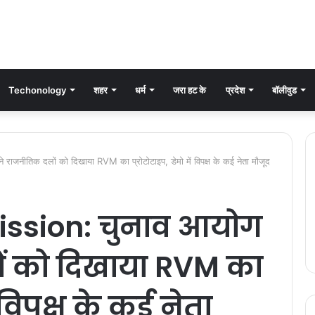
Techonology
शहर
धर्म
जरा हट के
प्रदेश
बॉलीवुड
जनीतिक दलों को दिखाया RVM का प्रोटोटाइप, डेमो में विपक्ष के कई नेता मौजूद
ssion: चुनाव आयोग
ं को दिखाया RVM का
ं विपक्ष के कई नेता