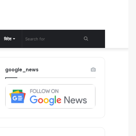
Search
विदेश
for
google_news