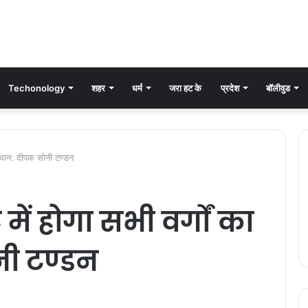
Techonology
शहर
धर्म
जरा हट के
प्रदेश
बॉलीवुड
उत्थान: दीपक सोनी टण्डन
में होगा सभी वर्गों का
नी टण्डन