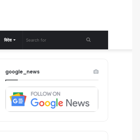
Search
विदेश
for
google_news