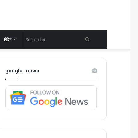
Search
विदेश
for
google_news