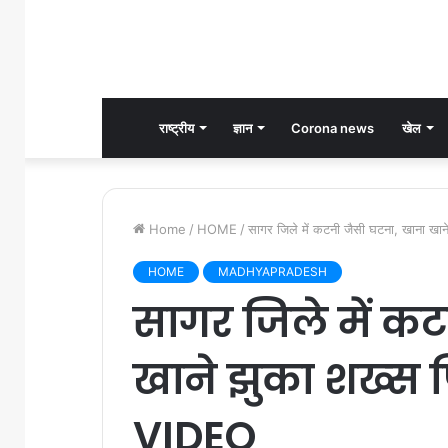
राष्ट्रीय
ज्ञान
Corona news
खेल
Home
/
HOME
/
सागर जिले में कटनी जैसी घटना, खाना खा
HOME
MADHYAPRADESH
सागर जिले में क
खाने झुका शख्स फ
VIDEO