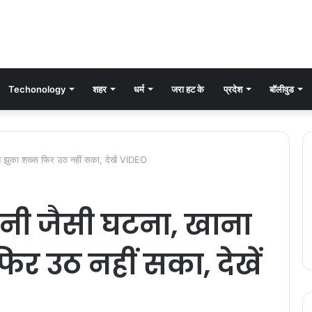
Techonology
शहर
धर्म
जरा हट के
प्रदेश
बॉलीवुड
ने झुका शख्स फिर उठ नहीं सका, देखें VIDEO
टनी जैसी घटना, खाना
िर उठ नहीं सका, देखें