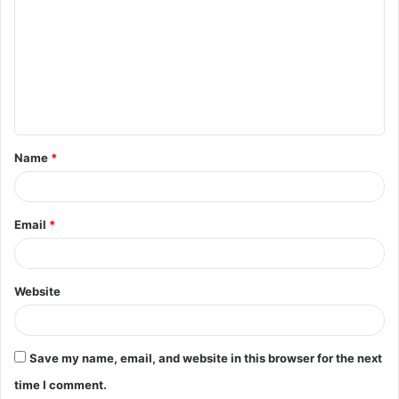
o
m
m
e
n
t
Name
*
*
Email
*
Website
Save my name, email, and website in this browser for the next
time I comment.