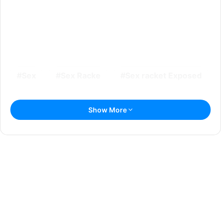
Sex
Sex Racke
Sex racket Exposed
Show More