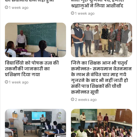
का सेवाभाव कम नहीं हुआ
मना गुरु पूर्णिमा पर्व, हजारों
श्रद्धालुओं ने लिया आशीर्वाद
1 week ago
1 week ago
विद्यार्थियो को पोषक तत्व की
जिले का शिक्षक आज भी चतुर्थ
तकनीकी जानकारी का
क्रमोन्नत- समयमान वेतनमान
प्रशिक्षण दिया गया
के लाभ से वंचित चार माह गये
गुजरने के बाद भी नहीं जारी हो
1 week ago
सकी पात्र शिक्षकों की चौथी
क्रमोन्नत सूची
2 weeks ago