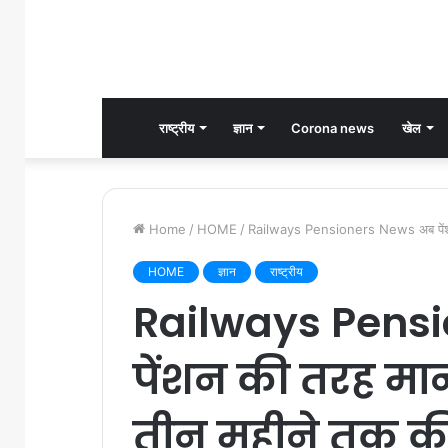
राष्ट्रीय
ज्ञान
Corona news
खेल
Home
/
HOME
/
Railways Pensioners News अब पेंशन की
HOME
ज्ञान
राष्ट्रीय
Railways Pens
पेंशन की तरह माना
तीन महीने तक की