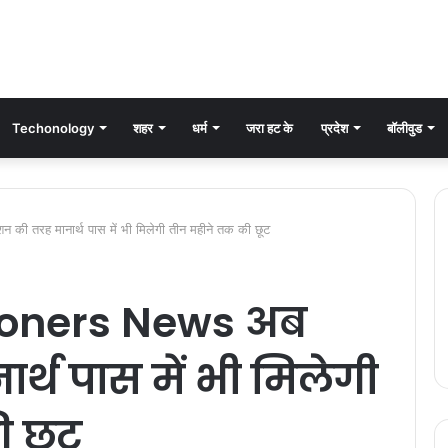
Techonology
शहर
धर्म
जरा हट के
प्रदेश
बॉलीवुड
 तरह मानार्थ पास में भी मिलेगी तीन महीने तक की छूट
ioners News अब
र्थ पास में भी मिलेगी
 छूट