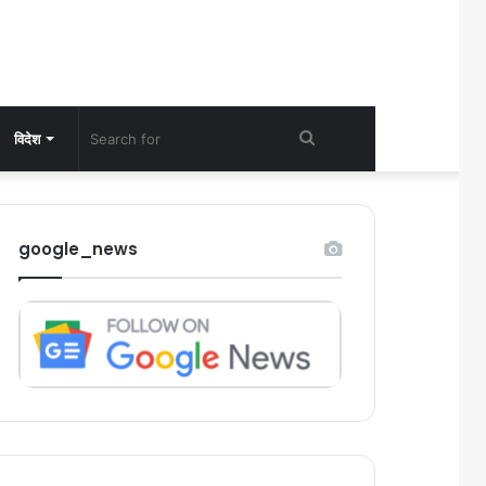
Search
विदेश
for
google_news