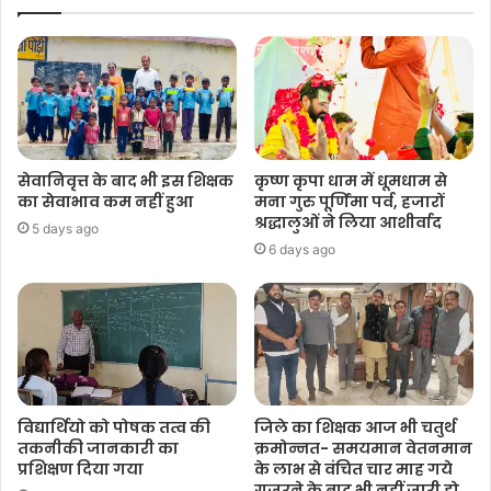
सेवानिवृत्त के बाद भी इस शिक्षक
कृष्ण कृपा धाम में धूमधाम से
का सेवाभाव कम नहीं हुआ
मना गुरु पूर्णिमा पर्व, हजारों
श्रद्धालुओं ने लिया आशीर्वाद
5 days ago
6 days ago
विद्यार्थियो को पोषक तत्व की
जिले का शिक्षक आज भी चतुर्थ
तकनीकी जानकारी का
क्रमोन्नत- समयमान वेतनमान
प्रशिक्षण दिया गया
के लाभ से वंचित चार माह गये
गुजरने के बाद भी नहीं जारी हो