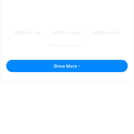
jobs in mp
Jobs news
police job
Sarkari Naukri
Show More