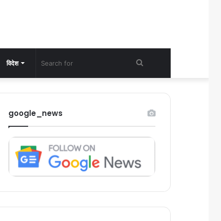
Search
विदेश
for
google_news