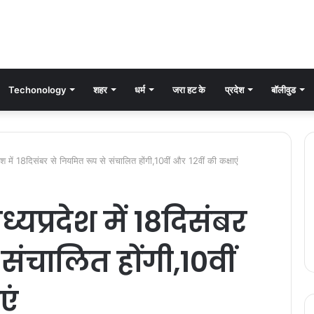
Techonology
शहर
धर्म
जरा हट के
प्रदेश
बॉलीवुड
 में 18दिसंबर से नियमित रूप से संचालित होंगी,10वीं और 12वीं की कक्षाएं
यप्रदेश में 18दिसंबर
संचालित होंगी,10वीं
एं