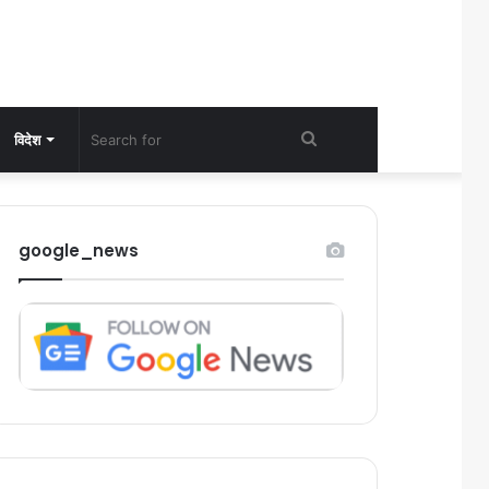
Search
विदेश
for
google_news