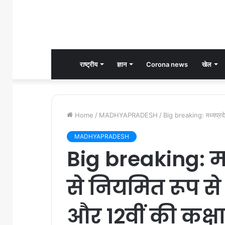
राष्ट्रीय
ज्ञान
Corona news
खेल
Home
/
MADHYAPRADESH
/
Big breaking: मध्यप्रदेश
MADHYAPRADESH
Big breaking: मध्
से नियमित रूप से 
और 12वीं की कक्षा