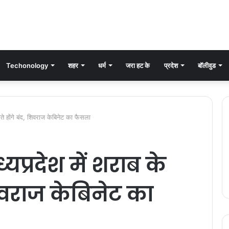
Techonology
शहर
धर्म
जरा हट के
प्रदेश
बॉलीवुड
े होंगे बंद, शिवराज केबिनेट का फैसला
प्रदेश में शराब के
शिवराज केबिनेट का