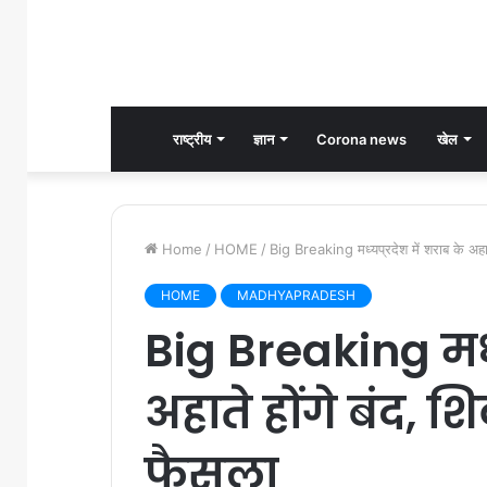
राष्ट्रीय
ज्ञान
Corona news
खेल
Home
/
HOME
/
Big Breaking मध्यप्रदेश में शराब के अहात
HOME
MADHYAPRADESH
Big Breaking मध्य
अहाते होंगे बंद, 
फैसला