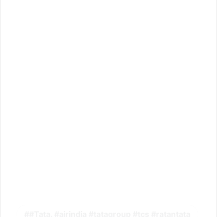
#Tata. #airindia #tatagroup #tcs #ratantata