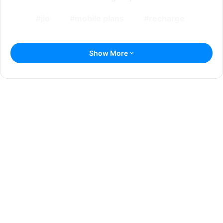
jio
mobile plans
recharge
Show More