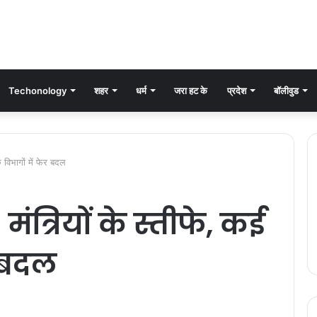
Techonology
शहर
धर्म
जरा हट के
प्रदेश
बॉलीवुड
 विभागों में फेर बदल
मंत्रियों के स्तीफे, कई
र बदल