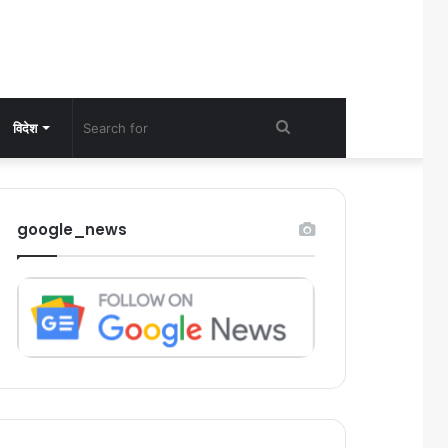
Search
विदेश
for
google_news